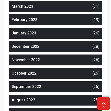
March 2023
(31)
February 2023
(19)
January 2023
(26)
December 2022
(28)
November 2022
(26)
October 2022
(26)
September 2022
(26)
August 2022
(25)