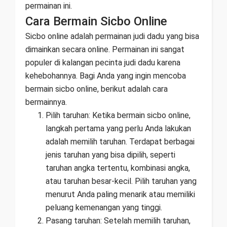
permainan ini.
Cara Bermain Sicbo Online
Sicbo online adalah permainan judi dadu yang bisa
dimainkan secara online. Permainan ini sangat
populer di kalangan pecinta judi dadu karena
kehebohannya. Bagi Anda yang ingin mencoba
bermain sicbo online, berikut adalah cara
bermainnya.
Pilih taruhan: Ketika bermain sicbo online,
langkah pertama yang perlu Anda lakukan
adalah memilih taruhan. Terdapat berbagai
jenis taruhan yang bisa dipilih, seperti
taruhan angka tertentu, kombinasi angka,
atau taruhan besar-kecil. Pilih taruhan yang
menurut Anda paling menarik atau memiliki
peluang kemenangan yang tinggi.
Pasang taruhan: Setelah memilih taruhan,