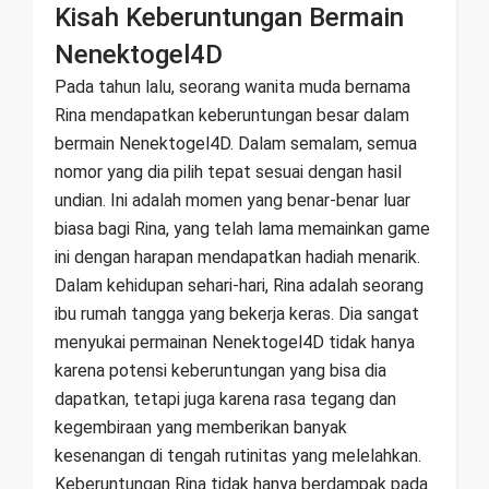
Kisah Keberuntungan Bermain
Nenektogel4D
Pada tahun lalu, seorang wanita muda bernama
Rina mendapatkan keberuntungan besar dalam
bermain Nenektogel4D. Dalam semalam, semua
nomor yang dia pilih tepat sesuai dengan hasil
undian. Ini adalah momen yang benar-benar luar
biasa bagi Rina, yang telah lama memainkan game
ini dengan harapan mendapatkan hadiah menarik.
Dalam kehidupan sehari-hari, Rina adalah seorang
ibu rumah tangga yang bekerja keras. Dia sangat
menyukai permainan Nenektogel4D tidak hanya
karena potensi keberuntungan yang bisa dia
dapatkan, tetapi juga karena rasa tegang dan
kegembiraan yang memberikan banyak
kesenangan di tengah rutinitas yang melelahkan.
Keberuntungan Rina tidak hanya berdampak pada