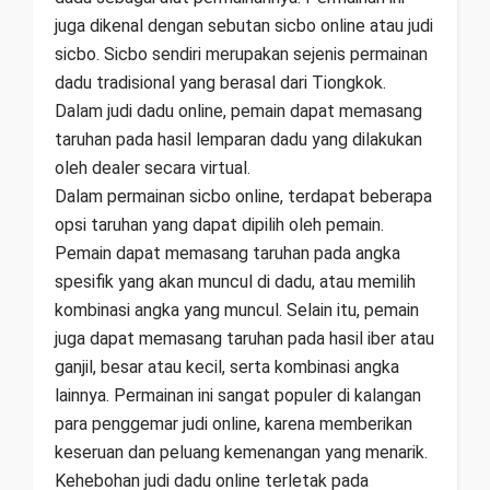
juga dikenal dengan sebutan sicbo online atau judi
sicbo. Sicbo sendiri merupakan sejenis permainan
dadu tradisional yang berasal dari Tiongkok.
Dalam judi dadu online, pemain dapat memasang
taruhan pada hasil lemparan dadu yang dilakukan
oleh dealer secara virtual.
Dalam permainan sicbo online, terdapat beberapa
opsi taruhan yang dapat dipilih oleh pemain.
Pemain dapat memasang taruhan pada angka
spesifik yang akan muncul di dadu, atau memilih
kombinasi angka yang muncul. Selain itu, pemain
juga dapat memasang taruhan pada hasil iber atau
ganjil, besar atau kecil, serta kombinasi angka
lainnya. Permainan ini sangat populer di kalangan
para penggemar judi online, karena memberikan
keseruan dan peluang kemenangan yang menarik.
Kehebohan judi dadu online terletak pada