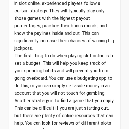
in slot online, experienced players follow a
certain strategy. They will typically play only
those games with the highest payout
percentages, practice their bonus rounds, and
know the paylines inside and out. This can
significantly increase their chances of winning big
jackpots.
The first thing to do when playing slot online is to
set a budget. This will help you keep track of
your spending habits and will prevent you from
going overboard. You can use a budgeting app to
do this, or you can simply set aside money in an
account that you will not touch for gambling.
Another strategy is to find a game that you enjoy.
This can be difficult if you are just starting out,
but there are plenty of online resources that can
help. You can look for reviews of different slots